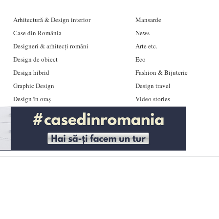
Arhitectură & Design interior
Mansarde
Case din România
News
Designeri & arhitecți români
Arte etc.
Design de obiect
Eco
Design hibrid
Fashion & Bijuterie
Graphic Design
Design travel
Design în oraș
Video stories