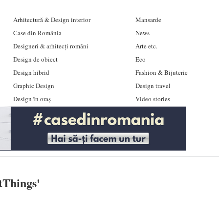
Arhitectură & Design interior
Mansarde
Case din România
News
Designeri & arhitecți români
Arte etc.
Design de obiect
Eco
Design hibrid
Fashion & Bijuterie
Graphic Design
Design travel
Design în oraș
Video stories
tThings
'