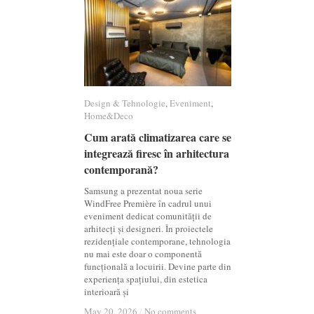
Design & Tehnologie
Design & Tehnologie
,
Eveniment
Eveniment
,
Home&Deco
Home&Deco
Cum arată climatizarea care se
Cum arată climatizarea care se
integrează firesc în arhitectura
integrează firesc în arhitectura
contemporană?
contemporană?
Samsung a prezentat noua serie
WindFree Première în cadrul unui
eveniment dedicat comunității de
arhitecți și designeri. În proiectele
rezidențiale contemporane, tehnologia
nu mai este doar o componentă
funcțională a locuirii. Devine parte din
experiența spațiului, din estetica
interioară și
May 20, 2026
May 20, 2026
/
/
No comments
No comments