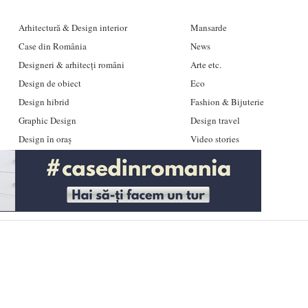
Arhitectură & Design interior
Mansarde
Case din România
News
Designeri & arhitecți români
Arte etc.
Design de obiect
Eco
Design hibrid
Fashion & Bijuterie
Graphic Design
Design travel
Design în oraș
Video stories