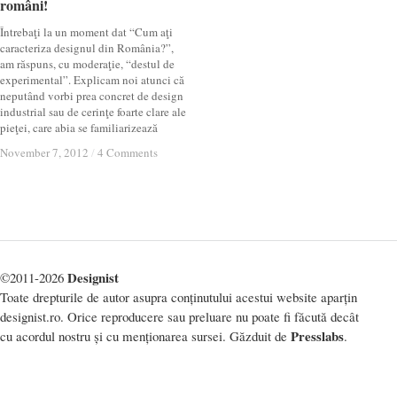
români!
români!
Întrebaţi la un moment dat “Cum aţi
caracteriza designul din România?”,
am răspuns, cu moderaţie, “destul de
experimental”. Explicam noi atunci că
neputând vorbi prea concret de design
industrial sau de cerinţe foarte clare ale
pieţei, care abia se familiarizează
November 7, 2012
November 7, 2012
/
/
4 Comments
4 Comments
Designist
©2011-2026
Toate drepturile de autor asupra conținutului acestui website aparțin
designist.ro. Orice reproducere sau preluare nu poate fi făcută decât
Presslabs
cu acordul nostru și cu menționarea sursei. Găzduit de
.