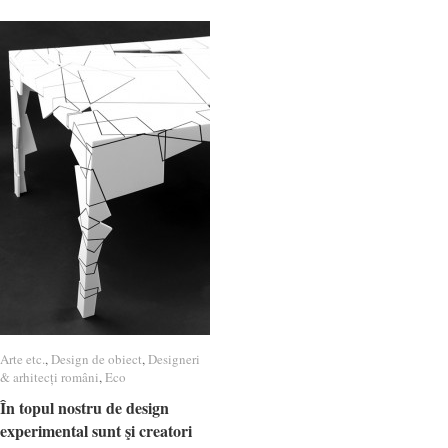
Arte etc.
Arte etc.
,
Design de obiect
Design de obiect
,
Designeri
Designeri
& arhitecți români
& arhitecți români
,
Eco
Eco
În topul nostru de design
În topul nostru de design
experimental sunt şi creatori
experimental sunt şi creatori