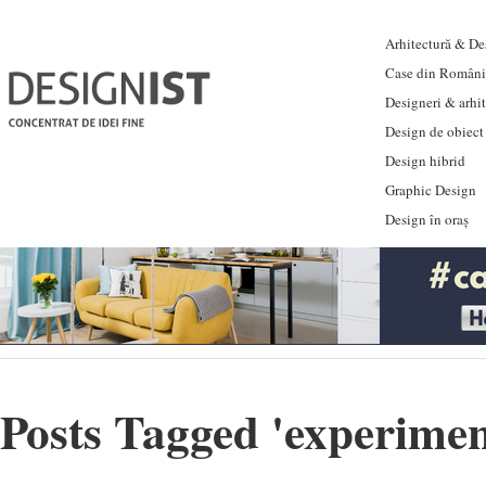
Arhitectură & Des
Case din Români
Designeri & arhi
Design de obiect
Design hibrid
Graphic Design
Design în oraș
Posts Tagged '
experiment