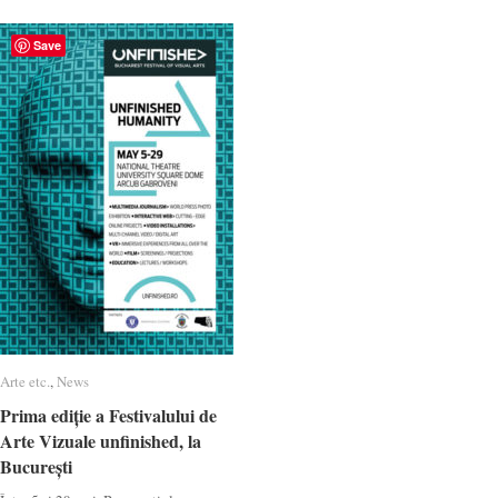
Save
Arte etc.
Arte etc.
,
News
News
Prima ediție a Festivalului de
Prima ediție a Festivalului de
Arte Vizuale unfinished, la
Arte Vizuale unfinished, la
București
București