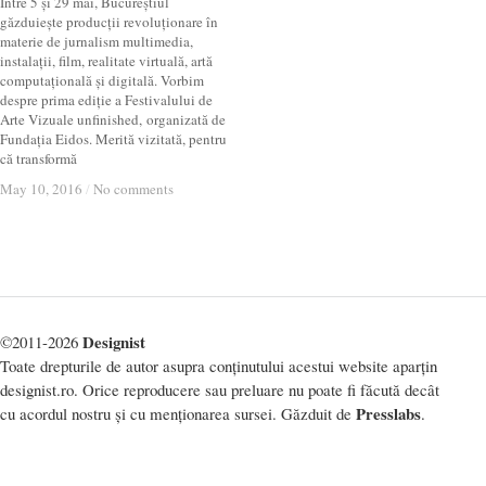
Între 5 și 29 mai, Bucureștiul
găzduiește producții revoluționare în
materie de jurnalism multimedia,
instalații, film, realitate virtuală, artă
computațională și digitală. Vorbim
despre prima ediție a Festivalului de
Arte Vizuale unfinished, organizată de
Fundația Eidos. Merită vizitată, pentru
că transformă
May 10, 2016
May 10, 2016
/
/
No comments
No comments
Designist
©2011-2026
Toate drepturile de autor asupra conținutului acestui website aparțin
designist.ro. Orice reproducere sau preluare nu poate fi făcută decât
Presslabs
cu acordul nostru și cu menționarea sursei. Găzduit de
.