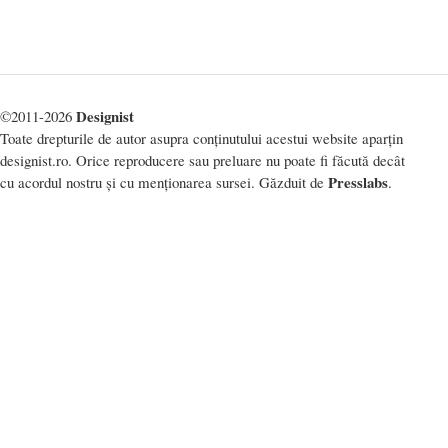
Designist
©2011-2026
Toate drepturile de autor asupra conținutului acestui website aparțin
designist.ro. Orice reproducere sau preluare nu poate fi făcută decât
Presslabs
cu acordul nostru și cu menționarea sursei. Găzduit de
.