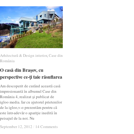
Arhitectură & Design interior
Arhitectură & Design interior
,
Case din
Case din
România
România
O casă din Braşov, cu
O casă din Braşov, cu
perspective ce-ţi taie răsuflarea
perspective ce-ţi taie răsuflarea
Am descoperit de curând această casă
impresionantă în albumul Case din
România 4, realizat şi publicat de
igloo media. Iar cu ajutorul prietenilor
de la igloo,v-o prezentăm pentru că
este într-adevăr o apariţie inedită în
peisajul de la noi. Nu
September 12, 2012
September 12, 2012
/
/
14 Comments
14 Comments