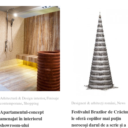
Arhitectură & Design interior
Arhitectură & Design interior
,
Finisaje
Finisaje
Designeri & arhitecți români
Designeri & arhitecți români
,
News
News
contemporane
contemporane
,
Shopping
Shopping
Festivalul Brazilor de Crăciu
Festivalul Brazilor de Crăciu
Apartamentul-concept
Apartamentul-concept
le oferă copiilor mai puțin
le oferă copiilor mai puțin
amenajat în interiorul
amenajat în interiorul
norocoși darul de a scrie şi a
norocoși darul de a scrie şi a
showroom-ului
showroom-ului