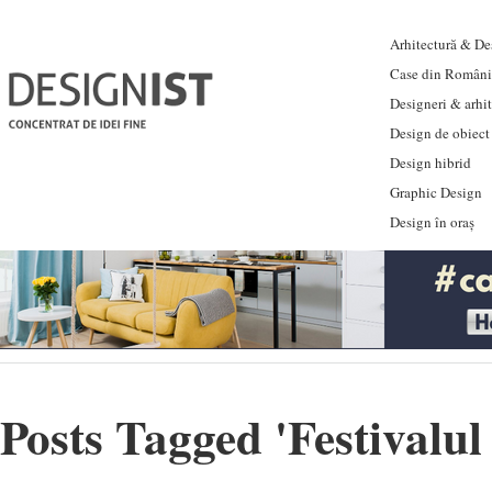
Arhitectură & Des
Case din Români
Designeri & arhi
Design de obiect
Design hibrid
Graphic Design
Design în oraș
Posts Tagged '
Festivalul