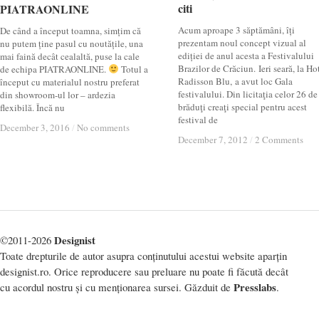
citi
citi
PIATRAONLINE
PIATRAONLINE
Acum aproape 3 săptămâni, îți
De când a început toamna, simțim că
prezentam noul concept vizual al
nu putem ține pasul cu noutățile, una
ediției de anul acesta a Festivalului
mai faină decât cealaltă, puse la cale
Brazilor de Crăciun. Ieri seară, la Ho
de echipa PIATRAONLINE.
Totul a
Radisson Blu, a avut loc Gala
început cu materialul nostru preferat
festivalului. Din licitaţia celor 26 de
din showroom-ul lor – ardezia
brăduţi creaţi special pentru acest
flexibilă. Încă nu
festival de
December 3, 2016
December 3, 2016
/
/
No comments
No comments
December 7, 2012
December 7, 2012
/
/
2 Comments
2 Comments
Designist
©2011-2026
Toate drepturile de autor asupra conținutului acestui website aparțin
designist.ro. Orice reproducere sau preluare nu poate fi făcută decât
Presslabs
cu acordul nostru și cu menționarea sursei. Găzduit de
.