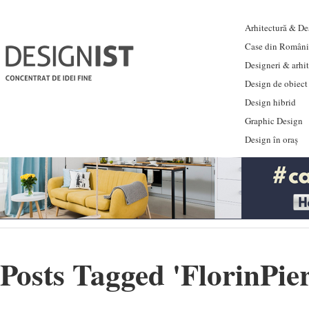
Arhitectură & Des
Case din Români
Designeri & arhi
Design de obiect
Design hibrid
Graphic Design
Design în oraș
Posts Tagged '
FlorinPie