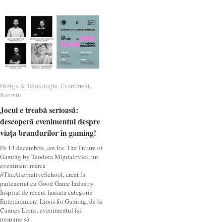
Design & Tehnologie
Design & Tehnologie
,
Eveniment
Eveniment
,
Interviu
Interviu
Jocul e treabă serioasă:
Jocul e treabă serioasă:
descoperă evenimentul despre
descoperă evenimentul despre
viața brandurilor în gaming!
viața brandurilor în gaming!
Pe 14 decembrie, are loc The Future of
Gaming by Teodora Migdalovici, un
eveniment marca
#TheAlternativeSchool, creat în
parteneriat cu Good Game Industry.
Inspirat de recent lansata categorie
Entertainment Lions for Gaming, de la
Cannes Lions, evenimentul își
propune să