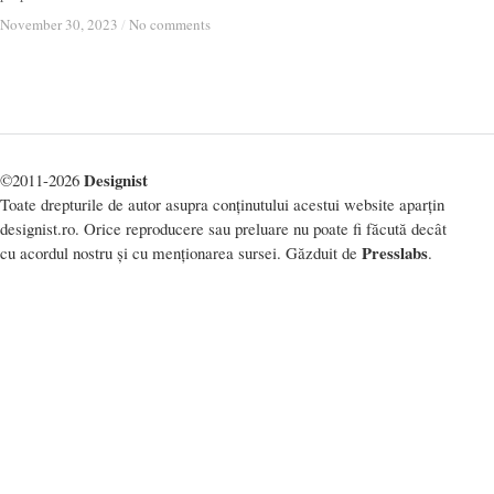
November 30, 2023
November 30, 2023
/
/
No comments
No comments
Designist
©2011-2026
Toate drepturile de autor asupra conținutului acestui website aparțin
designist.ro. Orice reproducere sau preluare nu poate fi făcută decât
Presslabs
cu acordul nostru și cu menționarea sursei. Găzduit de
.