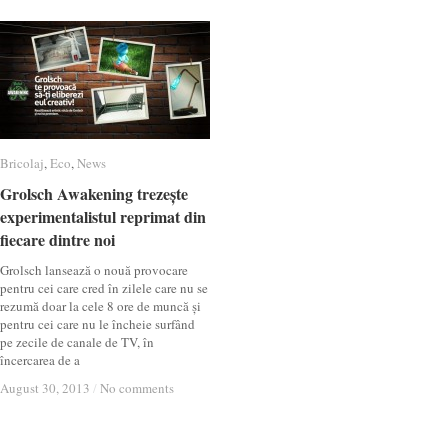
Bricolaj
Bricolaj
,
Eco
Eco
,
News
News
Grolsch Awakening trezește
Grolsch Awakening trezește
experimentalistul reprimat din
experimentalistul reprimat din
fiecare dintre noi
fiecare dintre noi
Grolsch lansează o nouă provocare
pentru cei care cred în zilele care nu se
rezumă doar la cele 8 ore de muncă și
pentru cei care nu le încheie surfând
pe zecile de canale de TV, în
încercarea de a
August 30, 2013
August 30, 2013
/
/
No comments
No comments