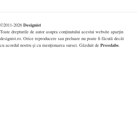
Designist
©2011-2026
Toate drepturile de autor asupra conținutului acestui website aparțin
designist.ro. Orice reproducere sau preluare nu poate fi făcută decât
Presslabs
cu acordul nostru și cu menționarea sursei. Găzduit de
.