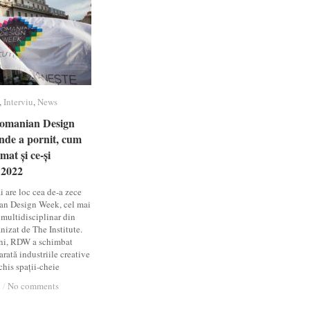
,
Interviu
Interviu
,
News
News
Romanian Design
Romanian Design
nde a pornit, cum
nde a pornit, cum
mat și ce-și
mat și ce-și
 2022
 2022
i are loc cea de-a zece
an Design Week, cel mai
 multidisciplinar din
izat de The Institute.
 ani, RDW a schimbat
rată industriile creative
chis spații-cheie
2
2
/
/
No comments
No comments