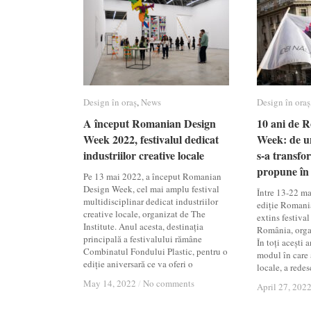
Design în oraș
Design în oraș
,
News
News
Design în oraș
Design în oraș
A început Romanian Design
A început Romanian Design
10 ani de 
10 ani de 
Week 2022, festivalul dedicat
Week 2022, festivalul dedicat
Week: de u
Week: de u
industriilor creative locale
industriilor creative locale
s-a transfor
s-a transfor
propune în
propune în
Pe 13 mai 2022, a început Romanian
Design Week, cel mai amplu festival
Între 13-22 ma
multidisciplinar dedicat industriilor
ediție Romani
creative locale, organizat de The
extins festival
Institute. Anul acesta, destinația
România, organ
principală a festivalului rămâne
În toți acești
Combinatul Fondului Plastic, pentru o
modul în care a
ediție aniversară ce va oferi o
locale, a redes
May 14, 2022
May 14, 2022
/
/
No comments
No comments
April 27, 202
April 27, 202