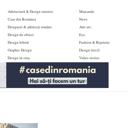
Arhitectură & Design interior
Mansarde
Case din România
News
Designeri & arhitecți români
Arte etc.
Design de obiect
Eco
Design hibrid
Fashion & Bijuterie
Graphic Design
Design travel
Design în oraș
Video stories