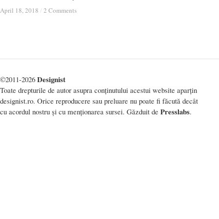
April 18, 2018
April 18, 2018
/
/
2 Comments
2 Comments
Designist
©2011-2026
Toate drepturile de autor asupra conținutului acestui website aparțin
designist.ro. Orice reproducere sau preluare nu poate fi făcută decât
Presslabs
cu acordul nostru și cu menționarea sursei. Găzduit de
.