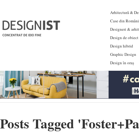
Arhitectură & Des
Case din Români
Designeri & arhi
Design de obiect
Design hibrid
Graphic Design
Design în oraș
Posts Tagged '
Foster+Pa