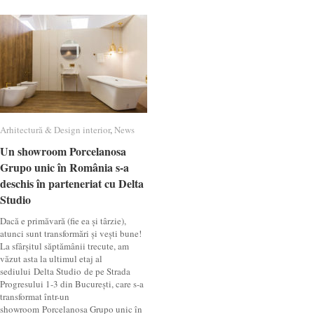
Arhitectură & Design interior
Arhitectură & Design interior
,
News
News
Un showroom Porcelanosa
Un showroom Porcelanosa
Grupo unic în România s-a
Grupo unic în România s-a
deschis în parteneriat cu Delta
deschis în parteneriat cu Delta
Studio
Studio
Dacă e primăvară (fie ea și târzie),
atunci sunt transformări și vești bune!
La sfârșitul săptămânii trecute, am
văzut asta la ultimul etaj al
sediului Delta Studio de pe Strada
Progresului 1-3 din București, care s-a
transformat într-un
showroom Porcelanosa Grupo unic în