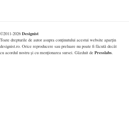
Designist
©2011-2026
Toate drepturile de autor asupra conținutului acestui website aparțin
designist.ro. Orice reproducere sau preluare nu poate fi făcută decât
Presslabs
cu acordul nostru și cu menționarea sursei. Găzduit de
.