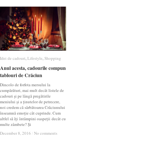
Idei de cadouri
Idei de cadouri
,
Lifestyle
Lifestyle
,
Shopping
Shopping
Anul acesta, cadourile compun
Anul acesta, cadourile compun
tablouri de Crăciun
tablouri de Crăciun
Dincolo de forfota mersului la
cumpărături, mai mult decât listele de
cadouri și pe lângă pregătirile
meniului și a ținutelor de petrecere,
noi credem că sărbătoarea Crăciunului
înseamnă emoție cât cuprinde. Cum
altfel să îți întâmpini oaspeții decât cu
multe zâmbete? Și
December 8, 2016
December 8, 2016
/
/
No comments
No comments