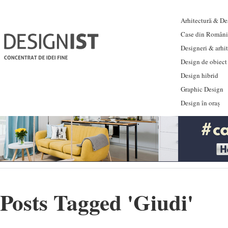
Arhitectură & Des
Case din Români
Designeri & arhi
Design de obiect
Design hibrid
Graphic Design
Design în oraș
Posts Tagged '
Giudi
'