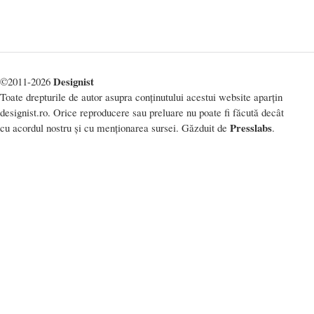
Designist
©2011-2026
Toate drepturile de autor asupra conținutului acestui website aparțin
designist.ro. Orice reproducere sau preluare nu poate fi făcută decât
Presslabs
cu acordul nostru și cu menționarea sursei. Găzduit de
.