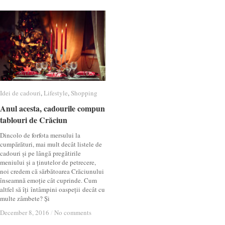
Idei de cadouri
Idei de cadouri
,
Lifestyle
Lifestyle
,
Shopping
Shopping
Anul acesta, cadourile compun
Anul acesta, cadourile compun
tablouri de Crăciun
tablouri de Crăciun
Dincolo de forfota mersului la
cumpărături, mai mult decât listele de
cadouri și pe lângă pregătirile
meniului și a ținutelor de petrecere,
noi credem că sărbătoarea Crăciunului
înseamnă emoție cât cuprinde. Cum
altfel să îți întâmpini oaspeții decât cu
multe zâmbete? Și
December 8, 2016
December 8, 2016
/
/
No comments
No comments