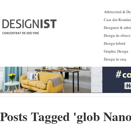
Arhitectură & Des
Case din Români
Designeri & arhi
Design de obiect
Design hibrid
Graphic Design
Design în oraș
Posts Tagged '
glob Nan