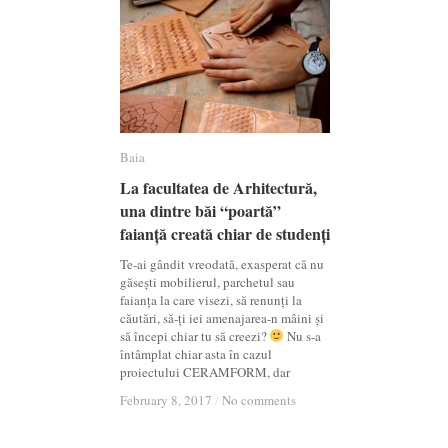
Baia
Baia
La facultatea de Arhitectură,
La facultatea de Arhitectură,
una dintre băi “poartă”
una dintre băi “poartă”
faianță creată chiar de studenți
faianță creată chiar de studenți
Te-ai gândit vreodată, exasperat că nu
găsești mobilierul, parchetul sau
faianța la care visezi, să renunți la
căutări, să-ți iei amenajarea-n mâini și
să începi chiar tu să creezi?
Nu s-a
întâmplat chiar asta în cazul
proiectului CERAMFORM, dar
February 8, 2017
February 8, 2017
/
/
No comments
No comments