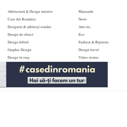
Arhitectură & Design interior
Mansarde
Case din România
News
Designeri & arhitecți români
Arte etc.
Design de obiect
Eco
Design hibrid
Fashion & Bijuterie
Graphic Design
Design travel
Design în oraș
Video stories