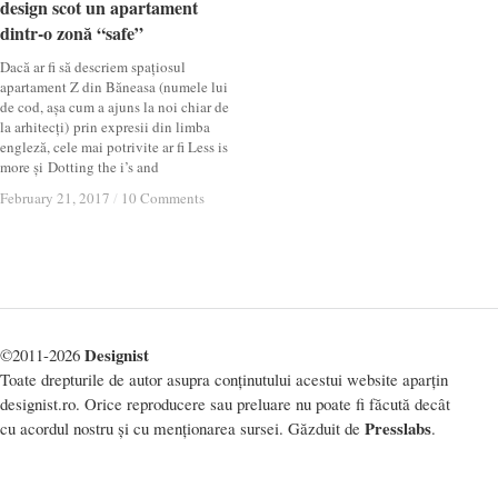
design scot un apartament
design scot un apartament
dintr-o zonă “safe”
dintr-o zonă “safe”
Dacă ar fi să descriem spațiosul
apartament Z din Băneasa (numele lui
de cod, așa cum a ajuns la noi chiar de
la arhitecți) prin expresii din limba
engleză, cele mai potrivite ar fi Less is
more și Dotting the i’s and
February 21, 2017
February 21, 2017
/
/
10 Comments
10 Comments
Designist
©2011-2026
Toate drepturile de autor asupra conținutului acestui website aparțin
designist.ro. Orice reproducere sau preluare nu poate fi făcută decât
Presslabs
cu acordul nostru și cu menționarea sursei. Găzduit de
.