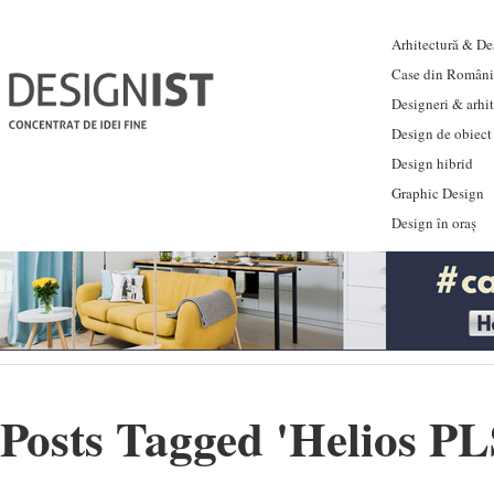
Arhitectură & Des
Case din Români
Designeri & arhi
Design de obiect
Design hibrid
Graphic Design
Design în oraș
Posts Tagged '
Helios PL