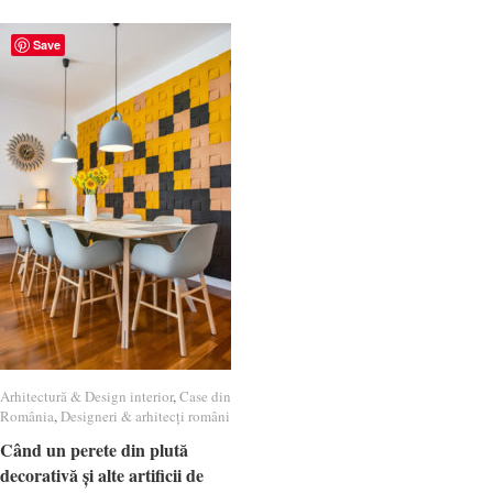
Save
Arhitectură & Design interior
Arhitectură & Design interior
,
Case din
Case din
România
România
,
Designeri & arhitecți români
Designeri & arhitecți români
Când un perete din plută
Când un perete din plută
decorativă și alte artificii de
decorativă și alte artificii de