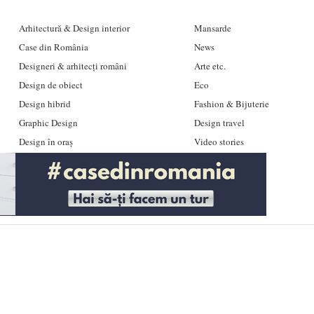
Arhitectură & Design interior
Mansarde
Case din România
News
Designeri & arhitecți români
Arte etc.
Design de obiect
Eco
Design hibrid
Fashion & Bijuterie
Graphic Design
Design travel
Design în oraș
Video stories