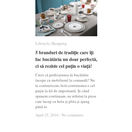
Lifestyle
Lifestyle
,
Shopping
Shopping
5 branduri de tradiție care îți
5 branduri de tradiție care îți
fac bucătăria nu doar perfectă,
fac bucătăria nu doar perfectă,
ci să reziste cel puțin o viață!
ci să reziste cel puțin o viață!
Crezi că perfecțiunea în bucătărie
începe cu mobilierul la comandă? Nu
te contrazicem, însă continuarea e cel
puțin la fel de importantă. Și când
spunem continuare, ne referim la piese
care încep cu hota și plita și ajung
până la
April 25, 2016
April 25, 2016
/
/
No comments
No comments