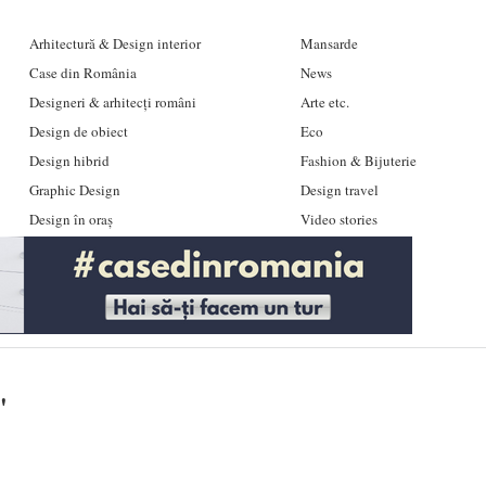
Arhitectură & Design interior
Mansarde
Case din România
News
Designeri & arhitecți români
Arte etc.
Design de obiect
Eco
Design hibrid
Fashion & Bijuterie
Graphic Design
Design travel
Design în oraș
Video stories
'