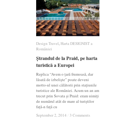
Design Travel
Design Travel
,
Harta DESIGNIST a
Harta DESIGNIST a
României
României
Ștrandul de la Praid, pe harta
Ștrandul de la Praid, pe harta
turistică a Europei
turistică a Europei
Replica “Avem o țară frumoasă, dar
lăsată de izbeliște” poate deveni
motto-ul unei călătorii prin stațiunile
turistice ale României. Acum un an am
trecut prin Sovata și Praid: eram uimiți
de numărul atât de mare al turiștilor
față-n față cu
September 2, 2014
September 2, 2014
/
/
3 Comments
3 Comments