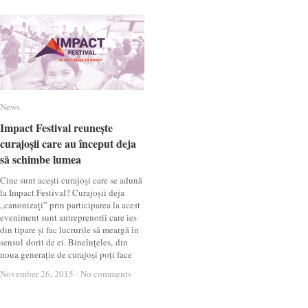
News
News
Impact Festival reunește
Impact Festival reunește
curajoșii care au început deja
curajoșii care au început deja
să schimbe lumea
să schimbe lumea
Cine sunt acești curajoși care se adună
la Impact Festival? Curajoșii deja
„canonizați” prin participarea la acest
eveniment sunt antreprenorii care ies
din tipare și fac lucrurile să meargă în
sensul dorit de ei. Bineînțeles, din
noua generație de curajoși poți face
November 26, 2015
November 26, 2015
/
/
No comments
No comments