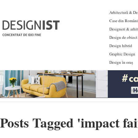
Arhitectură & Des
Case din Români
Designeri & arhi
Design de obiect
Design hibrid
Graphic Design
Design în oraș
Posts Tagged '
impact fai