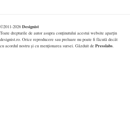
Designist
©2011-2026
Toate drepturile de autor asupra conținutului acestui website aparțin
designist.ro. Orice reproducere sau preluare nu poate fi făcută decât
Presslabs
cu acordul nostru și cu menționarea sursei. Găzduit de
.