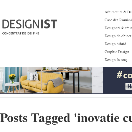
Arhitectură & Des
Case din Români
Designeri & arhi
Design de obiect
Design hibrid
Graphic Design
Design în oraș
Posts Tagged '
inovatie c