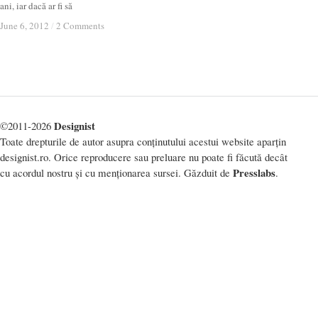
ani, iar dacă ar fi să
June 6, 2012
June 6, 2012
/
/
2 Comments
2 Comments
Designist
©2011-2026
Toate drepturile de autor asupra conținutului acestui website aparțin
designist.ro. Orice reproducere sau preluare nu poate fi făcută decât
Presslabs
cu acordul nostru și cu menționarea sursei. Găzduit de
.