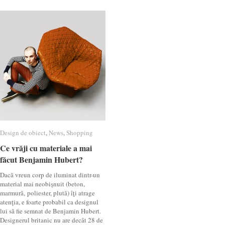
Design de obiect
Design de obiect
,
News
News
,
Shopping
Shopping
Ce vrăji cu materiale a mai
Ce vrăji cu materiale a mai
făcut Benjamin Hubert?
făcut Benjamin Hubert?
Dacă vreun corp de iluminat dintr-un
material mai neobişnuit (beton,
marmură, poliester, plută) îţi atrage
atenţia, e foarte probabil ca designul
lui să fie semnat de Benjamin Hubert.
Designerul britanic nu are decât 28 de