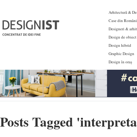
Arhitectură & Des
Case din Români
Designeri & arhi
Design de obiect
Design hibrid
Graphic Design
Design în oraș
Posts Tagged '
interpret