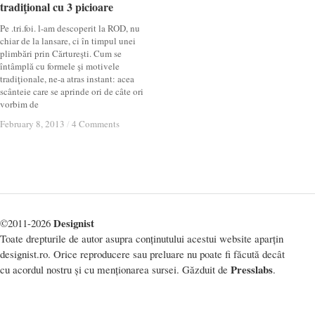
tradiţional cu 3 picioare
tradiţional cu 3 picioare
Pe .tri.foi. l-am descoperit la ROD, nu
chiar de la lansare, ci în timpul unei
plimbări prin Cărtureşti. Cum se
întâmplă cu formele şi motivele
tradiţionale, ne-a atras instant: acea
scânteie care se aprinde ori de câte ori
vorbim de
February 8, 2013
February 8, 2013
/
/
4 Comments
4 Comments
Designist
©2011-2026
Toate drepturile de autor asupra conținutului acestui website aparțin
designist.ro. Orice reproducere sau preluare nu poate fi făcută decât
Presslabs
cu acordul nostru și cu menționarea sursei. Găzduit de
.