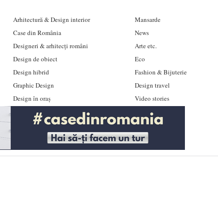
Arhitectură & Design interior
Mansarde
Case din România
News
Designeri & arhitecți români
Arte etc.
Design de obiect
Eco
Design hibrid
Fashion & Bijuterie
Graphic Design
Design travel
Design în oraș
Video stories