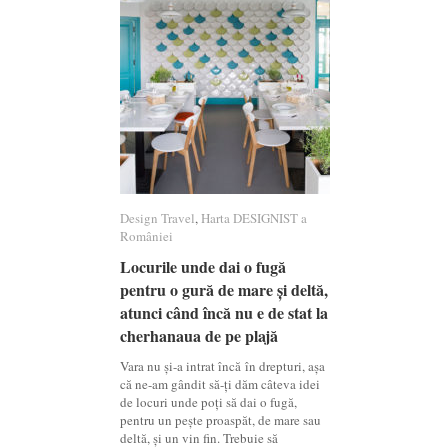
Design Travel
Design Travel
,
Harta DESIGNIST a
Harta DESIGNIST a
României
României
Locurile unde dai o fugă
Locurile unde dai o fugă
pentru o gură de mare și deltă,
pentru o gură de mare și deltă,
atunci când încă nu e de stat la
atunci când încă nu e de stat la
cherhanaua de pe plajă
cherhanaua de pe plajă
Vara nu și-a intrat încă în drepturi, așa
că ne-am gândit să-ți dăm câteva idei
de locuri unde poți să dai o fugă,
pentru un pește proaspăt, de mare sau
deltă, și un vin fin. Trebuie să