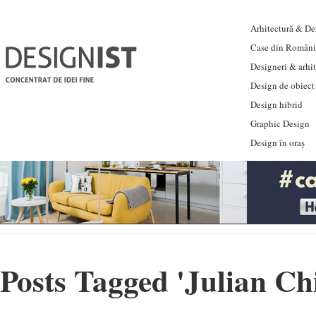
Arhitectură & Des
Case din Români
Designeri & arhi
Design de obiect
Design hibrid
Graphic Design
Design în oraș
Posts Tagged '
Julian Ch