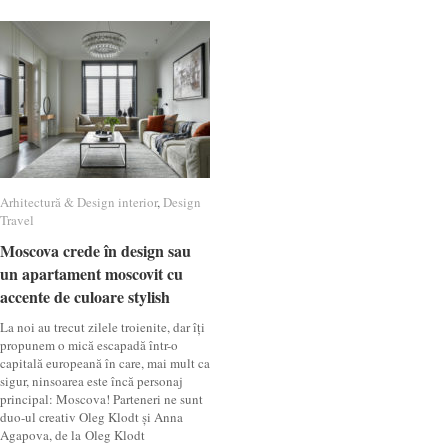
Arhitectură & Design interior
Arhitectură & Design interior
,
Design
Design
Travel
Travel
Moscova crede în design sau
Moscova crede în design sau
un apartament moscovit cu
un apartament moscovit cu
accente de culoare stylish
accente de culoare stylish
La noi au trecut zilele troienite, dar îți
propunem o mică escapadă într-o
capitală europeană în care, mai mult ca
sigur, ninsoarea este încă personaj
principal: Moscova! Parteneri ne sunt
duo-ul creativ Oleg Klodt și Anna
Agapova, de la Oleg Klodt