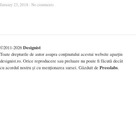
January 23, 2018
January 23, 2018
/
/
No comments
No comments
Designist
©2011-2026
Toate drepturile de autor asupra conținutului acestui website aparțin
designist.ro. Orice reproducere sau preluare nu poate fi făcută decât
Presslabs
cu acordul nostru și cu menționarea sursei. Găzduit de
.