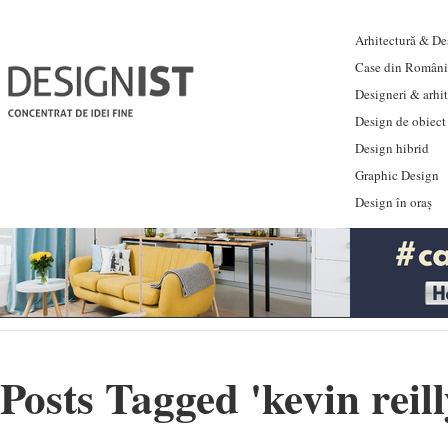
Arhitectură & Des
Case din Români
Designeri & arhi
Design de obiect
Design hibrid
Graphic Design
Design în oraș
Posts Tagged '
kevin reil