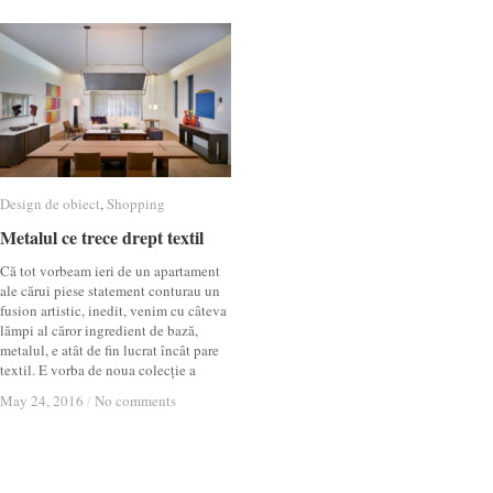
Design de obiect
Design de obiect
,
Shopping
Shopping
Metalul ce trece drept textil
Metalul ce trece drept textil
Că tot vorbeam ieri de un apartament
ale cărui piese statement conturau un
fusion artistic, inedit, venim cu câteva
lămpi al căror ingredient de bază,
metalul, e atât de fin lucrat încât pare
textil. E vorba de noua colecție a
May 24, 2016
May 24, 2016
/
/
No comments
No comments