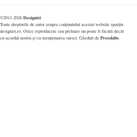
Designist
©2011-2026
Toate drepturile de autor asupra conținutului acestui website aparțin
designist.ro. Orice reproducere sau preluare nu poate fi făcută decât
Presslabs
cu acordul nostru și cu menționarea sursei. Găzduit de
.