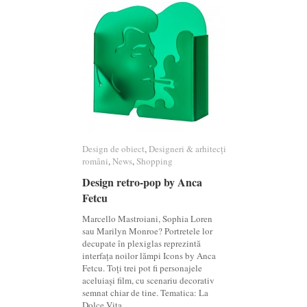
Design de obiect
Design de obiect
,
Designeri & arhitecți
Designeri & arhitecți
români
români
,
News
News
,
Shopping
Shopping
Design retro-pop by Anca
Design retro-pop by Anca
Fetcu
Fetcu
Marcello Mastroiani, Sophia Loren
sau Marilyn Monroe? Portretele lor
decupate în plexiglas reprezintă
interfața noilor lămpi Icons by Anca
Fetcu. Toți trei pot fi personajele
aceluiași film, cu scenariu decorativ
semnat chiar de tine. Tematica: La
Dolce Vita.