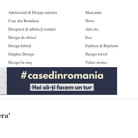
Arhitectură & Design interior
Mansarde
Case din România
News
Designeri & arhitecți români
Arte etc.
Design de obiect
Eco
Design hibrid
Fashion & Bijuterie
Graphic Design
Design travel
Design în oraș
Video stories
era
'