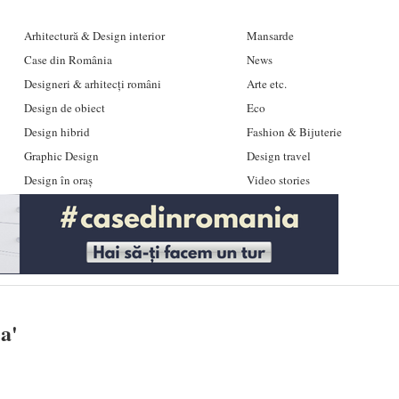
Arhitectură & Design interior
Mansarde
Case din România
News
Designeri & arhitecți români
Arte etc.
Design de obiect
Eco
Design hibrid
Fashion & Bijuterie
Graphic Design
Design travel
Design în oraș
Video stories
ea
'