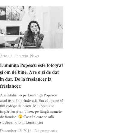
Arte etc.
Arte etc.
,
Interviu
Interviu
,
News
News
Luminița Popescu este fotograf
Luminița Popescu este fotograf
și om de bine. Are o zi de dat
și om de bine. Are o zi de dat
în dar. De la freelancer la
în dar. De la freelancer la
freelancer.
freelancer.
Am întâlnit-o pe Luminița Popescu
anul ăsta, în primăvară. Era cât pe ce să
fim colege de birou. Mai precis să
împărțim și un birou, pe lângă numele
de familie.
Casa în care se află
studioul foto al Luminiției
December 13, 2016
December 13, 2016
/
/
No comments
No comments