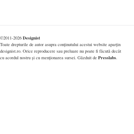
Designist
©2011-2026
Toate drepturile de autor asupra conținutului acestui website aparțin
designist.ro. Orice reproducere sau preluare nu poate fi făcută decât
Presslabs
cu acordul nostru și cu menționarea sursei. Găzduit de
.