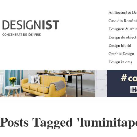
Arhitectură & Des
Case din Români
Designeri & arhi
Design de obiect
Design hibrid
Graphic Design
Design în oraș
Posts Tagged '
luminitap