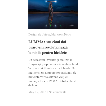
Design de obiect
Design de obiect
,
Idei wow
Idei wow
,
News
News
LUMMA: sau când doi
LUMMA: sau când doi
braşoveni revoluţionează
braşoveni revoluţionează
luminile pentru biciclete
luminile pentru biciclete
Un accesoriu inventat şi realizat la
Braşov îşi propune să reinventeze felul
în care sunt iluminate bicicletele. Un
inginer şi un antreprenor pasionaţi de
biciclete vor să salveze vieţi cu
invenţia lor ­- LUMMA. Totul a plecat
de la o
May 19, 2016
May 19, 2016
/
/
No comments
No comments