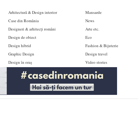
Arhitectură & Design interior
Mansarde
Case din România
News
Designeri & arhitecți români
Arte etc.
Design de obiect
Eco
Design hibrid
Fashion & Bijuterie
Graphic Design
Design travel
Design în oraș
Video stories