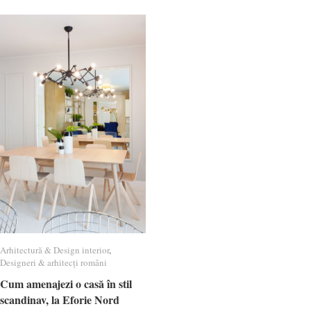
Arhitectură & Design interior
Arhitectură & Design interior
,
Designeri & arhitecți români
Designeri & arhitecți români
Cum amenajezi o casă în stil
Cum amenajezi o casă în stil
scandinav, la Eforie Nord
scandinav, la Eforie Nord