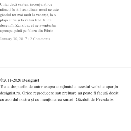
Chiar dacă suntem înconjurați de
nămeți în stil scandinav, nouă ne este
gândul tot mai mult la vacanță, la o
plajă aurie și la valuri line. Nu te
ducem în Zanzibar, ci ne aventurăm
aproape, până pe faleza din Eforie
January 30, 2017
January 30, 2017
/
/
2 Comments
2 Comments
Designist
©2011-2026
Toate drepturile de autor asupra conținutului acestui website aparțin
designist.ro. Orice reproducere sau preluare nu poate fi făcută decât
Presslabs
cu acordul nostru și cu menționarea sursei. Găzduit de
.