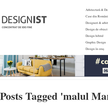
Arhitectură & Des
Case din Români
Designeri & arhi
Design de obiect
Design hibrid
Graphic Design
Design în oraș
Posts Tagged '
malul Mar