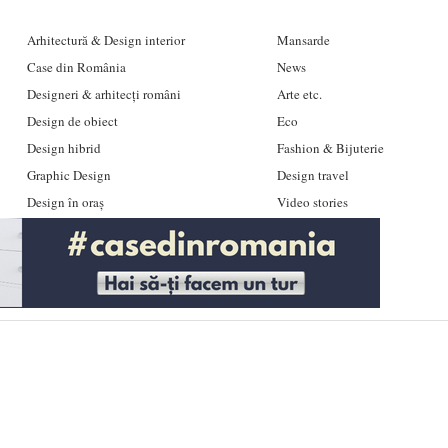
Arhitectură & Design interior
Mansarde
Case din România
News
Designeri & arhitecți români
Arte etc.
Design de obiect
Eco
Design hibrid
Fashion & Bijuterie
Graphic Design
Design travel
Design în oraș
Video stories