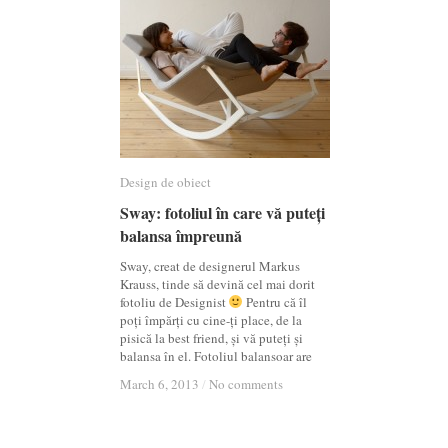
Design de obiect
Design de obiect
Sway: fotoliul în care vă puteți
Sway: fotoliul în care vă puteți
balansa împreună
balansa împreună
Sway, creat de designerul Markus
Krauss, tinde să devină cel mai dorit
fotoliu de Designist
Pentru că îl
poți împărți cu cine-ți place, de la
pisică la best friend, și vă puteți și
balansa în el. Fotoliul balansoar are
March 6, 2013
March 6, 2013
/
/
No comments
No comments