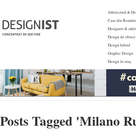
Arhitectură & Des
Case din Români
Designeri & arhi
Design de obiect
Design hibrid
Graphic Design
Design în oraș
Posts Tagged '
Milano R