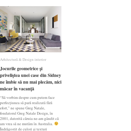
Arhitectură & Design interior
Arhitectură & Design interior
Jocurile geometrice și
Jocurile geometrice și
priveliștea unei case din Sidney
priveliștea unei case din Sidney
ne îmbie să nu mai plecăm, nici
ne îmbie să nu mai plecăm, nici
măcar în vacanță
măcar în vacanță
“Să vorbim despre cum putem face
perfecțiunea să pară realizată fără
efort,” ne spune Greg Natale,
fondatorul Greg Natale Design, în
2001, datorită căruia ne-am gândit că
am vrea să ne mutăm în Australia.
Îndrăgostit de culori și texturi