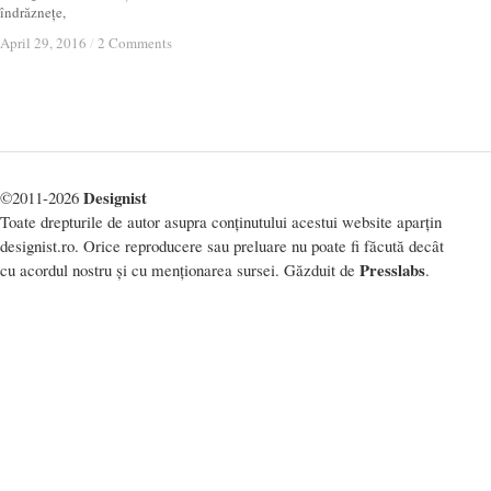
îndrăznețe,
April 29, 2016
April 29, 2016
/
/
2 Comments
2 Comments
Designist
©2011-2026
Toate drepturile de autor asupra conținutului acestui website aparțin
designist.ro. Orice reproducere sau preluare nu poate fi făcută decât
Presslabs
cu acordul nostru și cu menționarea sursei. Găzduit de
.