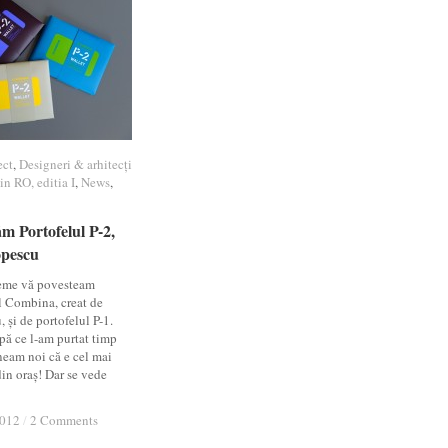
ect
ect
,
Designeri & arhitecți
Designeri & arhitecți
n RO, editia I
n RO, editia I
,
News
News
,
m Portofelul P-2,
m Portofelul P-2,
opescu
opescu
eme vă povesteam
l Combina, creat de
 și de portofelul P-1.
pă ce l-am purtat timp
neam noi că e cel mai
din oraș! Dar se vede
2012
2012
/
/
2 Comments
2 Comments