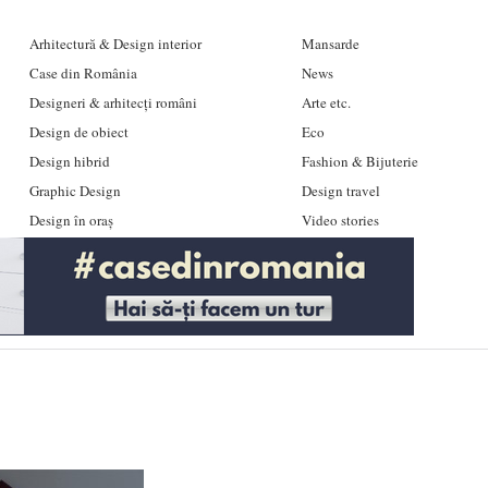
Arhitectură & Design interior
Mansarde
Case din România
News
Designeri & arhitecți români
Arte etc.
Design de obiect
Eco
Design hibrid
Fashion & Bijuterie
Graphic Design
Design travel
Design în oraș
Video stories