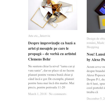
Arte etc.
Arte etc.
,
Interviu
Interviu
Design de obi
Design de obi
Despre improvizație ca bază a
Despre improvizație ca bază a
români
români
,
Made i
Made i
Shopping
Shopping
artei și mesajele pe care le
artei și mesajele pe care le
propagă – de vorbă cu artistul
propagă – de vorbă cu artistul
Nou! Lansă
Nou! Lansă
Clemens Behr
Clemens Behr
by Alexe P
by Alexe P
Nu suntem chiar la nivel “iarna car și
Acum ceva vr
vara sanie”, dar ne place să ne facem
despre brandu
planuri pentru vremea bună chiar și
Alexe Popescu,
când încă e ger. De exemplu, planuri
Despre P-1, du
pentru luna mai încă din martie. Mai
de 6 luni, spu
precis, pentru perioada 11-20
cool portofel 
treaba că
March 1, 2018
March 1, 2018
/
/
No comments
No comments
December 5, 
December 5, 