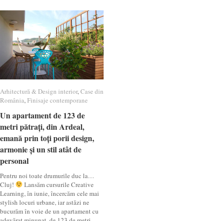
Arhitectură & Design interior
Arhitectură & Design interior
,
Case din
Case din
România
România
,
Finisaje contemporane
Finisaje contemporane
Un apartament de 123 de
Un apartament de 123 de
metri pătrați, din Ardeal,
metri pătrați, din Ardeal,
emană prin toți porii design,
emană prin toți porii design,
armonie și un stil atât de
armonie și un stil atât de
personal
personal
Pentru noi toate drumurile duc la…
Cluj!
Lansăm cursurile Creative
Learning, în iunie, încercăm cele mai
stylish locuri urbane, iar astăzi ne
bucurăm în voie de un apartament cu
adevărat minunat, de 123 de metri