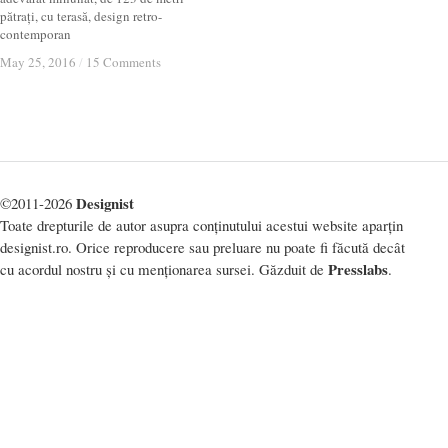
pătrați, cu terasă, design retro-
contemporan
May 25, 2016
May 25, 2016
/
/
15 Comments
15 Comments
Designist
©2011-2026
Toate drepturile de autor asupra conținutului acestui website aparțin
designist.ro. Orice reproducere sau preluare nu poate fi făcută decât
Presslabs
cu acordul nostru și cu menționarea sursei. Găzduit de
.