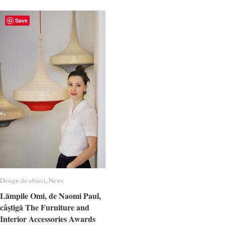
Save
Design de obiect
Design de obiect
,
News
News
Lămpile Omi, de Naomi Paul,
Lămpile Omi, de Naomi Paul,
câştigă The Furniture and
câştigă The Furniture and
Interior Accessories Awards
Interior Accessories Awards