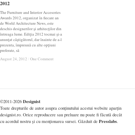
2012
2012
The Furniture and Interior Accesories
Awards 2012, organizat în fiecare an
de World Architecture News, este
deschis designerilor şi arhitecţilor din
întreaga lume. Ediţia 2012 tocmai şi-a
anunţat câştigătorul, dar înainte de a-l
prezenta, împreună cu alte opţiuni
preferate, să
August 24, 2012
August 24, 2012
/
/
One Comment
One Comment
Designist
©2011-2026
Toate drepturile de autor asupra conținutului acestui website aparțin
designist.ro. Orice reproducere sau preluare nu poate fi făcută decât
Presslabs
cu acordul nostru și cu menționarea sursei. Găzduit de
.