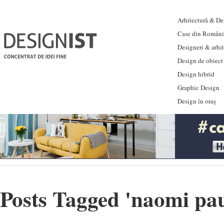
Arhitectură & Des
Case din Români
Designeri & arhi
Design de obiect
Design hibrid
Graphic Design
Design în oraș
Posts Tagged '
naomi pa