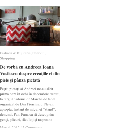
Fashion & Bijuterie
Fashion & Bijuterie
,
Interviu
Interviu
,
Shopping
Shopping
De vorbă cu Andreea Ioana
De vorbă cu Andreea Ioana
Vasilescu despre creaţiile ei din
Vasilescu despre creaţiile ei din
piele şi pânză pictată
piele şi pânză pictată
Peştii pictaţi ai Andreei ne-au sărit
prima oară în ochi în decembrie trecut,
la târgul cadourilor Marché de Noël,
organizat de Dan Pierşinaru. Ne-am
apropiat instant de micul ei “stand”,
denumit Pam Pam, ca să descoprim
genţi, plicuri, săculeţi şi naproane
May 4, 2012
May 4, 2012
/
/
5 Comments
5 Comments