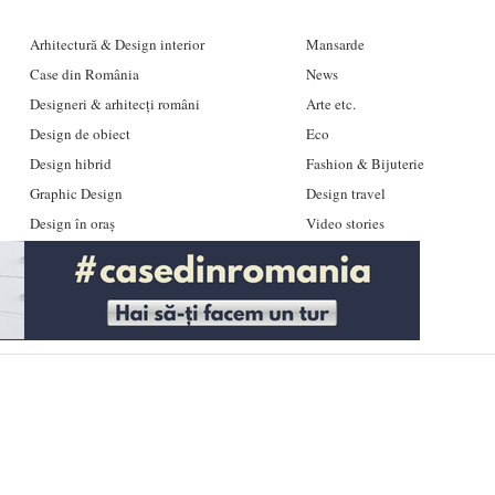
Arhitectură & Design interior
Mansarde
Case din România
News
Designeri & arhitecți români
Arte etc.
Design de obiect
Eco
Design hibrid
Fashion & Bijuterie
Graphic Design
Design travel
Design în oraș
Video stories