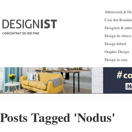
Arhitectură & Des
Case din Români
Designeri & arhi
Design de obiect
Design hibrid
Graphic Design
Design în oraș
Posts Tagged '
Nodus
'