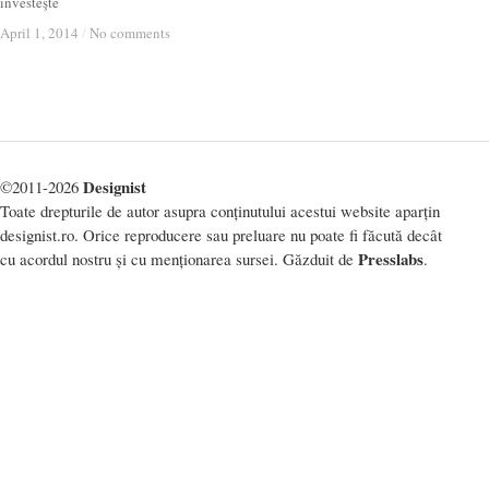
investeşte
April 1, 2014
April 1, 2014
/
/
No comments
No comments
Designist
©2011-2026
Toate drepturile de autor asupra conținutului acestui website aparțin
designist.ro. Orice reproducere sau preluare nu poate fi făcută decât
Presslabs
cu acordul nostru și cu menționarea sursei. Găzduit de
.