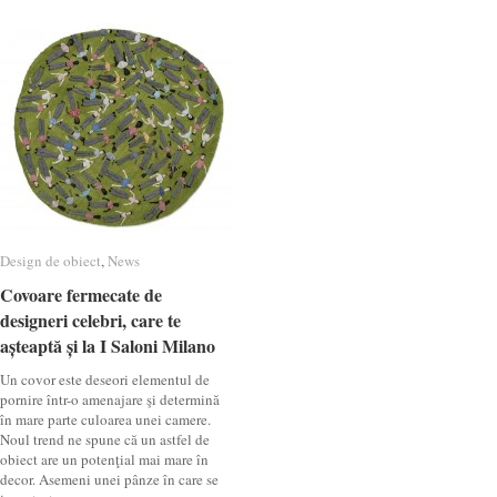
Design de obiect
Design de obiect
,
News
News
Covoare fermecate de
Covoare fermecate de
designeri celebri, care te
designeri celebri, care te
așteaptă și la I Saloni Milano
așteaptă și la I Saloni Milano
Un covor este deseori elementul de
pornire într-o amenajare şi determină
în mare parte culoarea unei camere.
Noul trend ne spune că un astfel de
obiect are un potenţial mai mare în
decor. Asemeni unei pânze în care se