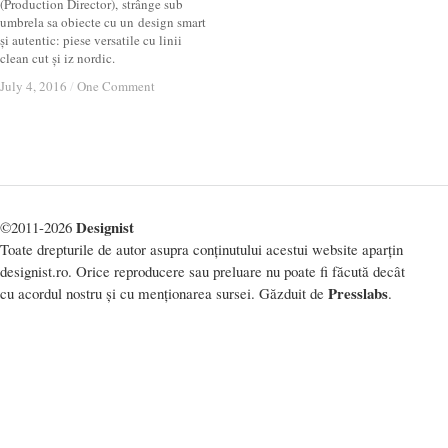
(Production Director), strânge sub
umbrela sa obiecte cu un design smart
și autentic: piese versatile cu linii
clean cut și iz nordic.
July 4, 2016
July 4, 2016
/
/
One Comment
One Comment
Designist
©2011-2026
Toate drepturile de autor asupra conținutului acestui website aparțin
designist.ro. Orice reproducere sau preluare nu poate fi făcută decât
Presslabs
cu acordul nostru și cu menționarea sursei. Găzduit de
.