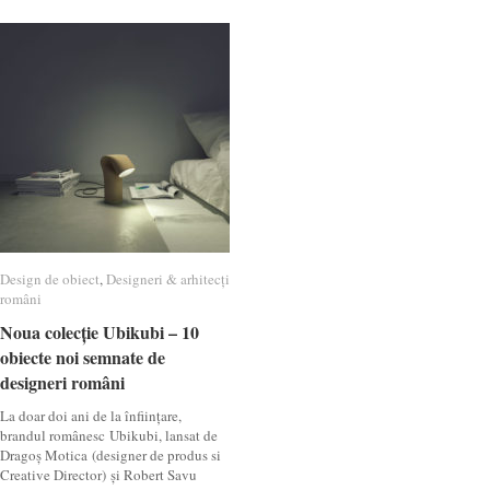
Design de obiect
Design de obiect
,
Designeri & arhitecți
Designeri & arhitecți
români
români
Noua colecție Ubikubi – 10
Noua colecție Ubikubi – 10
obiecte noi semnate de
obiecte noi semnate de
designeri români
designeri români
La doar doi ani de la înființare,
brandul românesc Ubikubi, lansat de
Dragoș Motica (designer de produs si
Creative Director) și Robert Savu