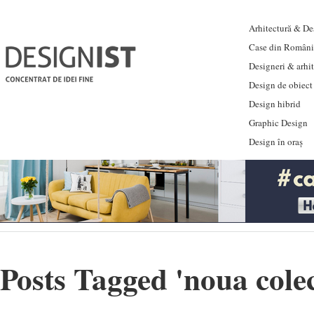
Arhitectură & Des
Case din Români
Designeri & arhi
Design de obiect
Design hibrid
Graphic Design
Design în oraș
Posts Tagged '
noua cole