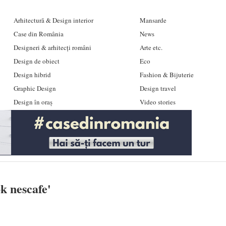
Arhitectură & Design interior
Mansarde
Case din România
News
Designeri & arhitecți români
Arte etc.
Design de obiect
Eco
Design hibrid
Fashion & Bijuterie
Graphic Design
Design travel
Design în oraș
Video stories
k nescafe
'