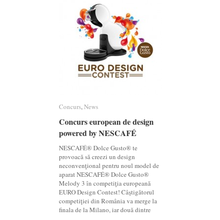
Concurs
Concurs
,
News
News
Concurs european de design
Concurs european de design
powered by NESCAFÉ
powered by NESCAFÉ
NESCAFÉ® Dolce Gusto® te
provoacă să creezi un design
neconvenţional pentru noul model de
aparat NESCAFÉ® Dolce Gusto®
Melody 3 în competiţia europeană
EURO Design Contest! Câştigătorul
competiţiei din România va merge la
finala de la Milano, iar două dintre