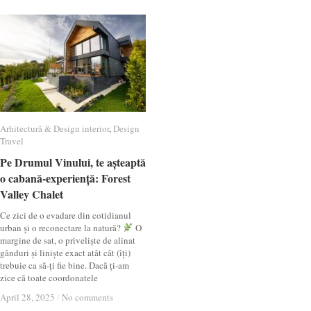
Arhitectură & Design interior
Arhitectură & Design interior
,
Design
Design
Travel
Travel
Pe Drumul Vinului, te așteaptă
Pe Drumul Vinului, te așteaptă
o cabană-experiență: Forest
o cabană-experiență: Forest
Valley Chalet
Valley Chalet
Ce zici de o evadare din cotidianul
urban și o reconectare la natură?
O
margine de sat, o priveliște de alinat
gânduri și liniște exact atât cât (îți)
trebuie ca să-ți fie bine. Dacă ți-am
zice că toate coordonatele
April 28, 2025
April 28, 2025
/
/
No comments
No comments