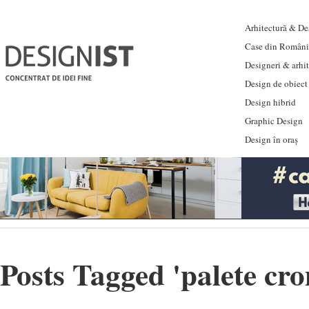
Arhitectură & Des
Case din Români
Designeri & arhi
Design de obiect
Design hibrid
Graphic Design
Design în oraș
Posts Tagged '
palete cr