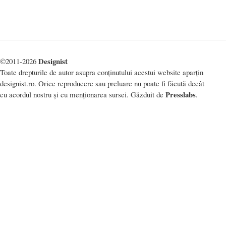
Designist
©2011-2026
Toate drepturile de autor asupra conținutului acestui website aparțin
designist.ro. Orice reproducere sau preluare nu poate fi făcută decât
Presslabs
cu acordul nostru și cu menționarea sursei. Găzduit de
.