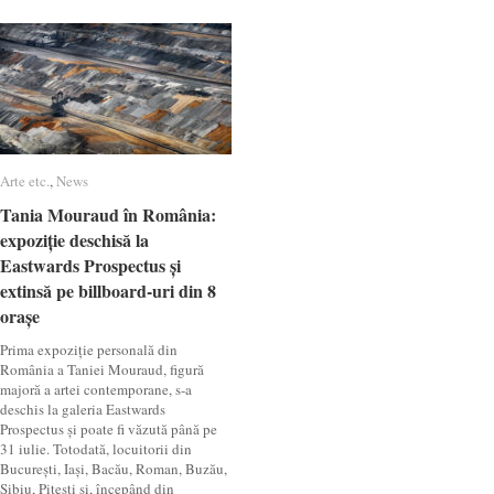
Arte etc.
Arte etc.
,
News
News
Tania Mouraud în România:
Tania Mouraud în România:
expoziție deschisă la
expoziție deschisă la
Eastwards Prospectus și
Eastwards Prospectus și
extinsă pe billboard-uri din 8
extinsă pe billboard-uri din 8
orașe
orașe
Prima expoziție personală din
România a Taniei Mouraud, figură
majoră a artei contemporane, s-a
deschis la galeria Eastwards
Prospectus și poate fi văzută până pe
31 iulie. Totodată, locuitorii din
București, Iași, Bacău, Roman, Buzău,
Sibiu, Pitești și, începând din