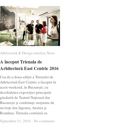
Arhitectură & Design interior
Arhitectură & Design interior
,
News
News
A început Trienala de
A început Trienala de
Arhitectură East Centric 2016
Arhitectură East Centric 2016
Cea de-a doua ediție a Trienalei de
Arhitectură East Centric a început în
acest weekend, în București, cu
deschiderea expoziției principale
găzduită de Teatrul Național din
București și conferințe susținute de
invitați din Japonia, Austria și
România. Trienala continuă cu
September 21, 2016
September 21, 2016
/
/
No comments
No comments