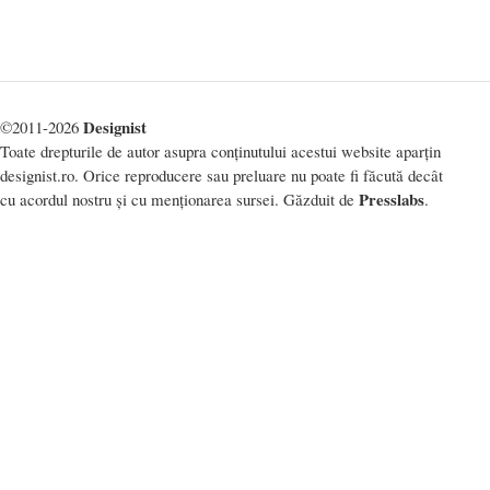
Designist
©2011-2026
Toate drepturile de autor asupra conținutului acestui website aparțin
designist.ro. Orice reproducere sau preluare nu poate fi făcută decât
Presslabs
cu acordul nostru și cu menționarea sursei. Găzduit de
.