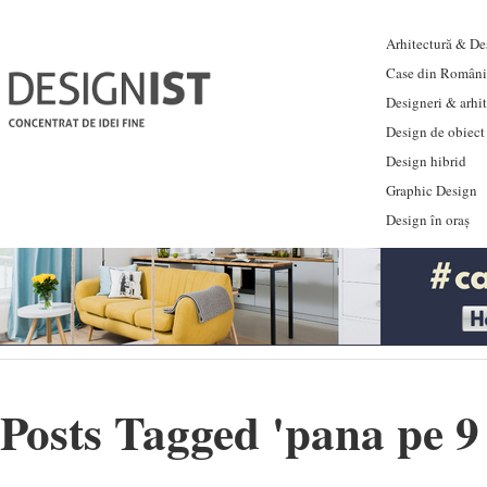
Arhitectură & Des
Case din Români
Designeri & arhi
Design de obiect
Design hibrid
Graphic Design
Design în oraș
Posts Tagged '
pana pe 9