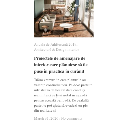
Anuala de Arhitectură 2019
Anuala de Arhitectură 2019
,
Arhitectură & Design interior
Arhitectură & Design interior
Proiectele de amenajare de
Proiectele de amenajare de
interior care plănuiesc să fie
interior care plănuiesc să fie
puse în practică în curând
puse în practică în curând
Trăim vremuri în care planurile au
valențe contradictorii. Pe de-o parte te
întristează de fiecare dată când îți
reamintești ce ți-ai notat în agendă
pentru această perioadă. De cealaltă
parte, te pot ajuta să evadezi un pic
din realitate și
March 31, 2020
March 31, 2020
/
/
No comments
No comments