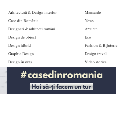
Arhitectură & Design interior
Mansarde
Case din România
News
Designeri & arhitecți români
Arte etc.
Design de obiect
Eco
Design hibrid
Fashion & Bijuterie
Graphic Design
Design travel
Design în oraș
Video stories