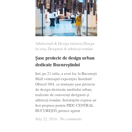
Arhitectură & Design interior
Arhitectură & Design interior
,
Design
Design
în oraș
în oraș
,
Designeri & arhitecți români
Designeri & arhitecți români
Șase proiecte de design urban
Șase proiecte de design urban
dedicate Bucureștiului
dedicate Bucureștiului
Ieri, pe 21 iulie, a avut loc la București
Mall vernisajul expoziției Instalart/
Obiect/ 004, ce reunește șase proiecte
de design destinate mediului urban,
realizate de cunoscuți designeri și
arhitecți români. Instalațiile expuse au
fost propuse pentru PIDU CENTRAL
BUCUREȘTI, proiect agreat
July 22, 2016
July 22, 2016
/
/
No comments
No comments