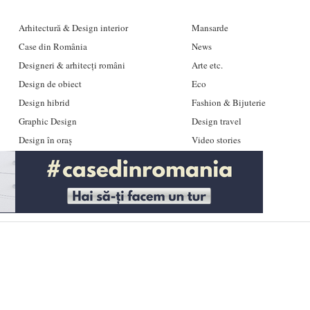
Arhitectură & Design interior
Mansarde
Case din România
News
Designeri & arhitecți români
Arte etc.
Design de obiect
Eco
Design hibrid
Fashion & Bijuterie
Graphic Design
Design travel
Design în oraș
Video stories