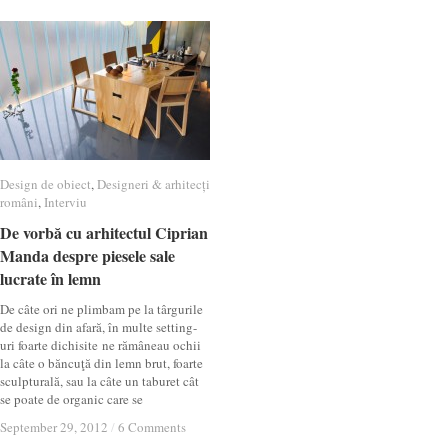
Design de obiect
Design de obiect
,
Designeri & arhitecți
Designeri & arhitecți
români
români
,
Interviu
Interviu
De vorbă cu arhitectul Ciprian
De vorbă cu arhitectul Ciprian
Manda despre piesele sale
Manda despre piesele sale
lucrate în lemn
lucrate în lemn
De câte ori ne plimbam pe la târgurile
de design din afară, în multe setting-
uri foarte dichisite ne rămâneau ochii
la câte o băncuţă din lemn brut, foarte
sculpturală, sau la câte un taburet cât
se poate de organic care se
September 29, 2012
September 29, 2012
/
/
6 Comments
6 Comments