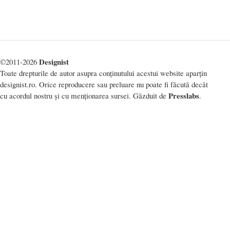
Designist
©2011-2026
Toate drepturile de autor asupra conținutului acestui website aparțin
designist.ro. Orice reproducere sau preluare nu poate fi făcută decât
Presslabs
cu acordul nostru și cu menționarea sursei. Găzduit de
.