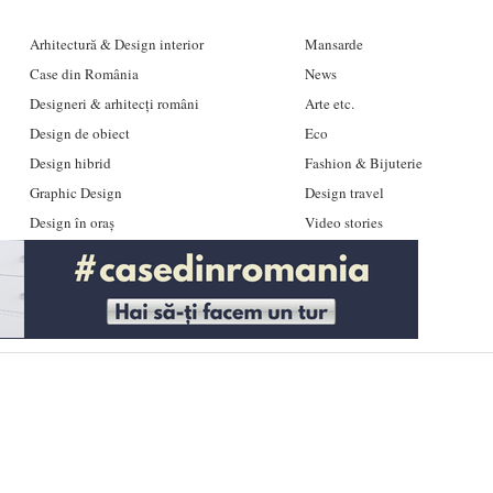
Arhitectură & Design interior
Mansarde
Case din România
News
Designeri & arhitecți români
Arte etc.
Design de obiect
Eco
Design hibrid
Fashion & Bijuterie
Graphic Design
Design travel
Design în oraș
Video stories