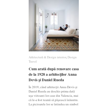
Arhitectură & Design interior
Arhitectură & Design interior
,
Design
Design
Travel
Travel
Cum arată după renovare casa
Cum arată după renovare casa
de la 1928 a arhitecților Anna
de la 1928 a arhitecților Anna
Devís și Daniel Rueda
Devís și Daniel Rueda
În 2019, când arhitecții Anna Devís și
Daniel Rueda au deschis prima dată
ușa viitoarei lor case din Valencia, mai
că le-a fost teamă să pășească înăuntru.
La picioarele lor se întindea un simbol