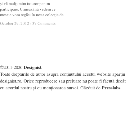
şi vă mulţumim tuturor pentru
participare. Urmează să vedem ce
mesaje vom regăsi în noua colecţie de
October 29, 2012
October 29, 2012
/
/
37 Comments
37 Comments
Designist
©2011-2026
Toate drepturile de autor asupra conținutului acestui website aparțin
designist.ro. Orice reproducere sau preluare nu poate fi făcută decât
Presslabs
cu acordul nostru și cu menționarea sursei. Găzduit de
.