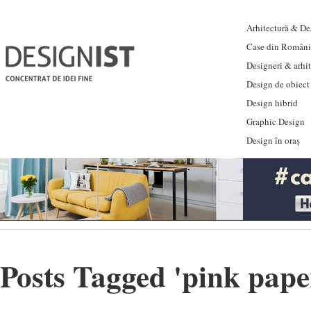
Arhitectură & Des
Case din Români
Designeri & arhi
Design de obiect
Design hibrid
Graphic Design
Design în oraș
Posts Tagged '
pink pape