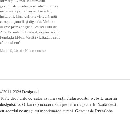
Între 5 și 29 mai, Bucureștiul
găzduiește producții revoluționare în
materie de jurnalism multimedia,
instalații, film, realitate virtuală, artă
computațională și digitală. Vorbim
despre prima ediție a Festivalului de
Arte Vizuale unfinished, organizată de
Fundația Eidos. Merită vizitată, pentru
că transformă
May 10, 2016
May 10, 2016
/
/
No comments
No comments
Designist
©2011-2026
Toate drepturile de autor asupra conținutului acestui website aparțin
designist.ro. Orice reproducere sau preluare nu poate fi făcută decât
Presslabs
cu acordul nostru și cu menționarea sursei. Găzduit de
.