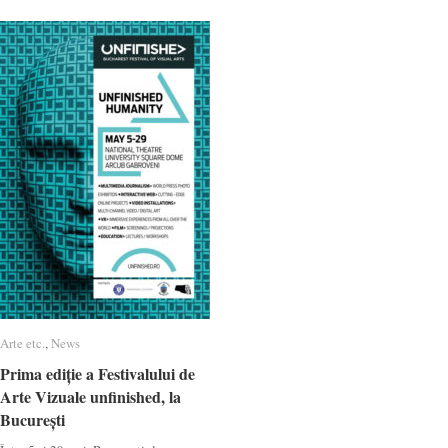
Arte etc.
Arte etc.
,
News
News
Prima ediție a Festivalului de
Prima ediție a Festivalului de
Arte Vizuale unfinished, la
Arte Vizuale unfinished, la
București
București