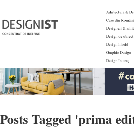
Arhitectură & Des
Case din Români
Designeri & arhi
Design de obiect
Design hibrid
Graphic Design
Design în oraș
Posts Tagged '
prima edi