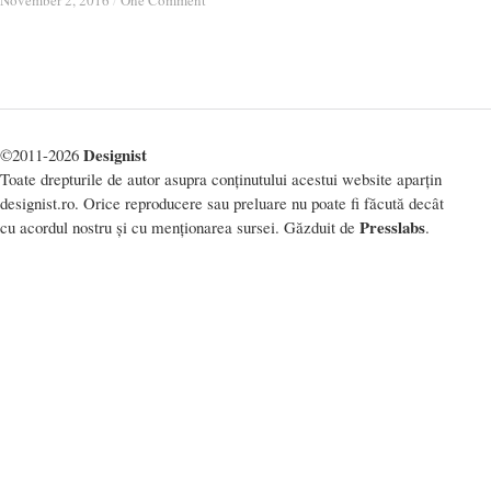
November 2, 2016
November 2, 2016
/
/
One Comment
One Comment
Designist
©2011-2026
Toate drepturile de autor asupra conținutului acestui website aparțin
designist.ro. Orice reproducere sau preluare nu poate fi făcută decât
Presslabs
cu acordul nostru și cu menționarea sursei. Găzduit de
.