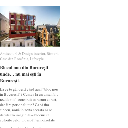
Arhitectură & Design interior
Arhitectură & Design interior
,
Birouri
Birouri
,
Case din România
Case din România
,
Lifestyle
Lifestyle
Blocul nou din București
Blocul nou din București
unde… nu mai ești în
unde… nu mai ești în
București.
București.
La ce te gândești când auzi “bloc nou
în București”? Cumva la un ansamblu
rezidențial, construit oarecum corect,
dar fără personalitate? Ca să fim
sinceri, nouă în zona aceasta ni se
derulează imaginile – blocuri în
culorile celor proaspăt termoizolate