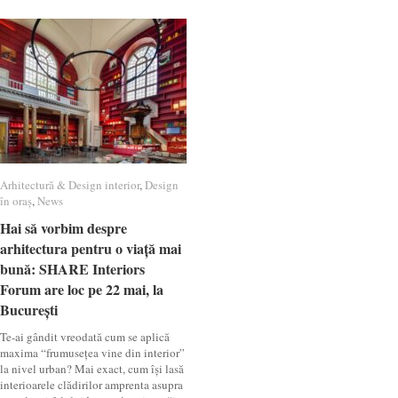
Arhitectură & Design interior
Arhitectură & Design interior
,
Design
Design
în oraș
în oraș
,
News
News
Hai să vorbim despre
Hai să vorbim despre
arhitectura pentru o viață mai
arhitectura pentru o viață mai
bună: SHARE Interiors
bună: SHARE Interiors
Forum are loc pe 22 mai, la
Forum are loc pe 22 mai, la
București
București
Te-ai gândit vreodată cum se aplică
maxima “frumusețea vine din interior”
la nivel urban? Mai exact, cum își lasă
interioarele clădirilor amprenta asupra