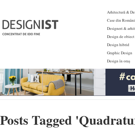
Arhitectură & Des
Case din Români
Designeri & arhi
Design de obiect
Design hibrid
Graphic Design
Design în oraș
Posts Tagged '
Quadrat