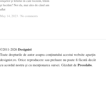
orașelor și felului în care locuim, trăim
și lucrăm? Noi da, mai ales de când am
aflat
May 14, 2023
May 14, 2023
/
/
No comments
No comments
Designist
©2011-2026
Toate drepturile de autor asupra conținutului acestui website aparțin
designist.ro. Orice reproducere sau preluare nu poate fi făcută decât
Presslabs
cu acordul nostru și cu menționarea sursei. Găzduit de
.