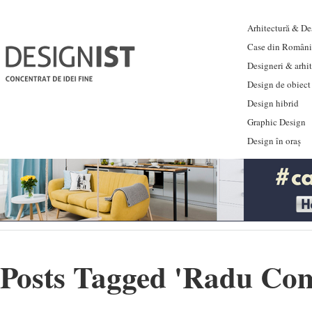
Arhitectură & Des
Case din Români
Designeri & arhi
Design de obiect
Design hibrid
Graphic Design
Design în oraș
Posts Tagged '
Radu Co