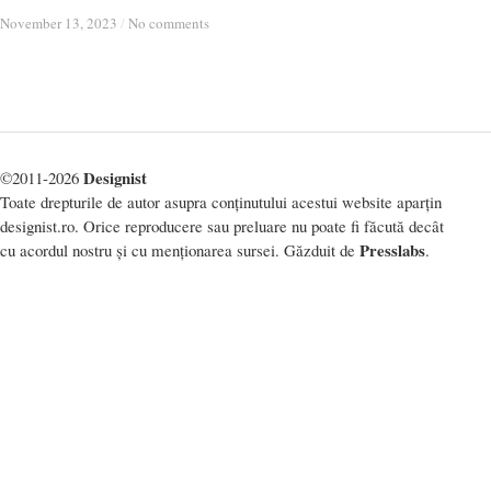
November 13, 2023
November 13, 2023
/
/
No comments
No comments
Designist
©2011-2026
Toate drepturile de autor asupra conținutului acestui website aparțin
designist.ro. Orice reproducere sau preluare nu poate fi făcută decât
Presslabs
cu acordul nostru și cu menționarea sursei. Găzduit de
.