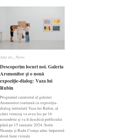
Arte etc.
Arte etc.
,
News
News
Descoperim locuri noi. Galeria
Descoperim locuri noi. Galeria
Arsmonitor și o nouă
Arsmonitor și o nouă
expoziție-dialog: Vaza lui
expoziție-dialog: Vaza lui
Rubin
Rubin
Programul curatorial al galeriei
Arsmonitor continuă cu expoziția-
dialog intitulată Vaza lui Rubin, al
cărei vernisaj va avea loc pe 16
noiembrie și va fi deschisă publicului
până pe 15 ianuarie 2024. Sorin
Neamțu și Radu Comșa aduc împreună
două lumi vizuale